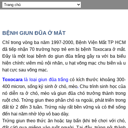
BỆNH GIUN ĐŨA Ở MẮT
Chỉ trong vòng ba năm 1997-2000, Bệnh Viện Mắt TP HCM
đã tiếp nhận 70 trường hợp trẻ em bị bệnh Toxocara ở mắt.
Đây là một loại bệnh do giun đũa trắng gây ra với ba biểu
hiện chính: viêm mủ nội nhãn, u hạt võng mạc chu biên và u
hạt cực sau võng mạc.
Toxocara
là loại giun đũa trắng
có kích thước khoảng 300-
400 micron,
sống ký sinh ở chó, mèo
.
Chu trình sinh học của
nó diễn ra ở chó, mèo và giun đũa chó trưởng thành trong
ruột chó. Trứng giun theo phân chó ra ngoài, phát triển trong
đất từ 2 đến 3 tuần. Trứng này rất bền vững và có thể sống
đến hai năm nhờ lớp vỏ bao dày.
Trứng giun theo thức ăn hoặc tay bẩn (khi trẻ chơi với chó,
đất cát) qua miệng vào ruột người. Tại đây, trứng nở thành