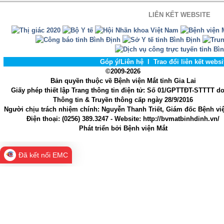
LIÊN KẾT WEBSITE
Góp ý/Liên hệ
l
Trao đổi liên kết webs
©2009-2026
Bản quyền thuộc về Bệnh viện Mắt tỉnh Gia Lai
Giấy phép thiết lập Trang thông tin điện tử
: Số 01/GPTTĐT-STTTT d
Thông tin & Truyền thông cấp ngày 28/9/2016
Người chịu trách nhiệm chính
: Nguyễn Thanh Triết, Giám đốc Bệnh vi
Điện thoại:
(0256) 389.3247
- Website
: http://bvmatbinhdinh.vn/
Phát triển bởi
Bệnh viện Mắt
Đã kết nối EMC