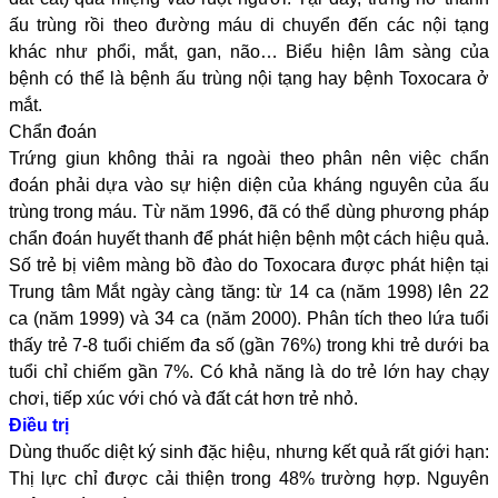
ấu trùng rồi theo đường máu di chuyển đến các nội tạng
khác như phổi, mắt, gan, não… Biểu hiện lâm sàng của
bệnh có thể là bệnh ấu trùng nội tạng hay bệnh Toxocara ở
mắt.
Chẩn đoán
Trứng giun không thải ra ngoài theo phân nên việc chẩn
đoán phải dựa vào sự hiện diện của kháng nguyên của ấu
trùng trong máu. Từ năm 1996, đã có thể dùng phương pháp
chẩn đoán huyết thanh để phát hiện bệnh một cách hiệu quả.
Số trẻ bị viêm màng bồ đào do Toxocara được phát hiện tại
Trung tâm Mắt ngày càng tăng: từ 14 ca (năm 1998) lên 22
ca (năm 1999) và 34 ca (năm 2000). Phân tích theo lứa tuổi
thấy trẻ 7-8 tuổi chiếm đa số (gần 76%) trong khi trẻ dưới ba
tuổi chỉ chiếm gần 7%. Có khả năng là do trẻ lớn hay chạy
chơi, tiếp xúc với chó và đất cát hơn trẻ nhỏ.
Điều trị
Dùng thuốc diệt ký sinh đặc hiệu, nhưng kết quả rất giới hạn:
Thị lực chỉ được cải thiện trong 48% trường hợp. Nguyên