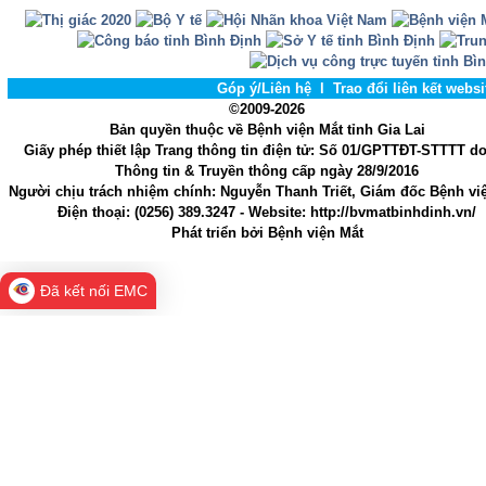
Góp ý/Liên hệ
l
Trao đổi liên kết webs
©2009-2026
Bản quyền thuộc về Bệnh viện Mắt tỉnh Gia Lai
Giấy phép thiết lập Trang thông tin điện tử
: Số 01/GPTTĐT-STTTT d
Thông tin & Truyền thông cấp ngày 28/9/2016
Người chịu trách nhiệm chính
: Nguyễn Thanh Triết, Giám đốc Bệnh vi
Điện thoại:
(0256) 389.3247
- Website
: http://bvmatbinhdinh.vn/
Phát triển bởi
Bệnh viện Mắt
Đã kết nối EMC