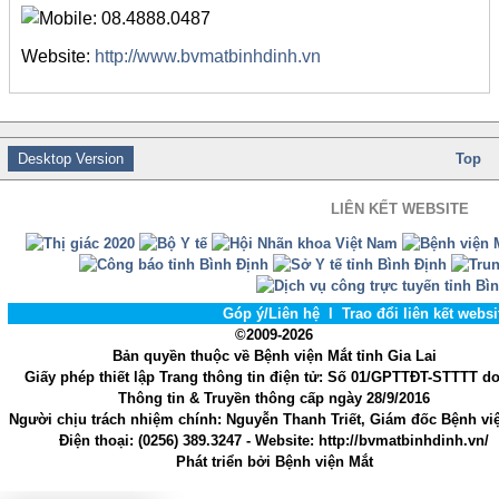
08.4888.0487
Website:
http://www.bvmatbinhdinh.vn
Desktop Version
Top
LIÊN KẾT WEBSITE
Góp ý/Liên hệ
l
Trao đổi liên kết webs
©2009-2026
Bản quyền thuộc về Bệnh viện Mắt tỉnh Gia Lai
Giấy phép thiết lập Trang thông tin điện tử
: Số 01/GPTTĐT-STTTT d
Thông tin & Truyền thông cấp ngày 28/9/2016
Người chịu trách nhiệm chính
: Nguyễn Thanh Triết, Giám đốc Bệnh vi
Điện thoại:
(0256) 389.3247
- Website
: http://bvmatbinhdinh.vn/
Phát triển bởi
Bệnh viện Mắt