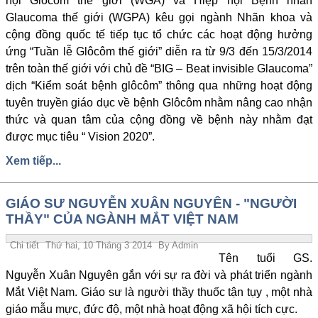
hội Glôcôm thế giới (WGA) và Hiệp hội Bệnh nhân
Glaucoma thế giới (WGPA) kêu gọi ngành Nhãn khoa và
cộng đồng quốc tế tiếp tục tổ chức các hoạt động hưởng
ứng “Tuần lễ Glôcôm thế giới” diễn ra từ 9/3 đến 15/3/2014
trên toàn thế giới với chủ đề “BIG – Beat invisible Glaucoma”
dịch “Kiểm soát bệnh glôcôm” thông qua những hoạt động
tuyên truyền giáo dục về bệnh Glôcôm nhằm nâng cao nhận
thức và quan tâm của cộng đồng về bệnh này nhằm đạt
được mục tiêu “ Vision 2020”.
Xem tiếp...
GIÁO SƯ NGUYỄN XUÂN NGUYÊN - "NGƯỜI
THẦY" CỦA NGÀNH MẮT VIỆT NAM
Chi tiết
Thứ hai, 10 Tháng 3 2014
By
Admin
Tên tuổi GS.
Nguyễn Xuân Nguyên gắn với sự ra đời và phát triển ngành
Mắt Việt Nam. Giáo sư là người thầy thuốc tận tụy , một nhà
giáo mẫu mực, đức độ, một nhà hoạt động xã hội tích cực.