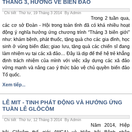
THÁNG 3, HƯỚNG VỀ BIỂN ĐẢO
Chi tiết
Thứ tư, 19 Tháng 3 2014
By
Admin
Trong 2 tuần qua,
các cơ sở Đoàn - Hội trong toàn tỉnh đã có khá nhiều hoạt
động ý nghĩa hưởng ứng chương trình “Tháng 3 biên giới”
như: khám bệnh, phát thuốc, tặng quà cho các gia đình, học
sinh ở vùng biển đảo; giao lưu, tặng quà các chiến sĩ đang
làm nhiệm vụ tại các xã đảo… Đây là dịp để thế hệ trẻ khẳng
định trách nhiệm của mình với việc xây dựng các xã đảo
vững mạnh và nâng cao ý thức bảo vệ chủ quyền biển đảo
Tổ quốc.
Xem tiếp...
LỄ MIT - TINH PHÁT ĐỘNG VÀ HƯỞNG ỨNG
TUẦN LỄ GLÔCÔM
Chi tiết
Thứ tư, 12 Tháng 3 2014
By
Admin
Năm 2014, Hiệp