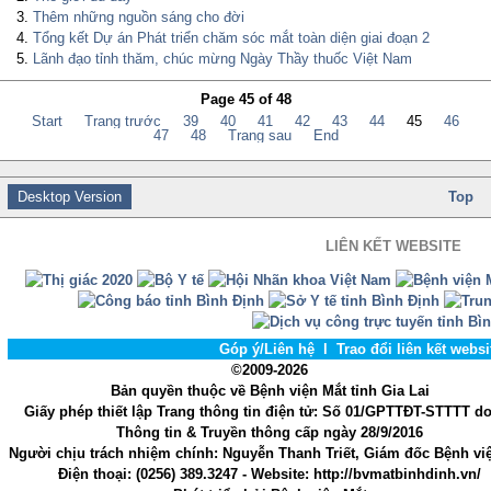
Thêm những nguồn sáng cho đời
Tổng kết Dự án Phát triển chăm sóc mắt toàn diện giai đoạn 2
Lãnh đạo tỉnh thăm, chúc mừng Ngày Thầy thuốc Việt Nam
Page 45 of 48
Start
Trang trước
39
40
41
42
43
44
45
46
47
48
Trang sau
End
Desktop Version
Top
LIÊN KẾT WEBSITE
Góp ý/Liên hệ
l
Trao đổi liên kết webs
©2009-2026
Bản quyền thuộc về Bệnh viện Mắt tỉnh Gia Lai
Giấy phép thiết lập Trang thông tin điện tử
: Số 01/GPTTĐT-STTTT d
Thông tin & Truyền thông cấp ngày 28/9/2016
Người chịu trách nhiệm chính
: Nguyễn Thanh Triết, Giám đốc Bệnh vi
Điện thoại:
(0256) 389.3247
- Website
: http://bvmatbinhdinh.vn/