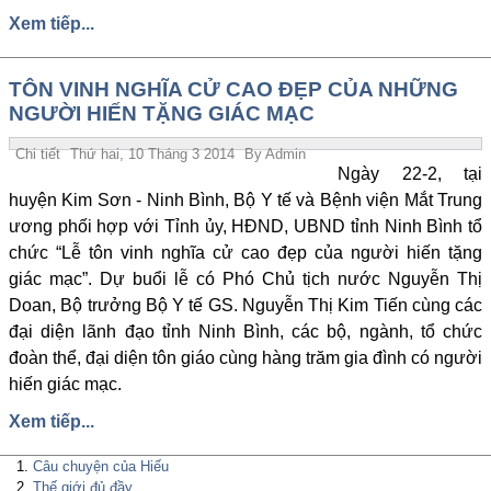
Xem tiếp...
TÔN VINH NGHĨA CỬ CAO ĐẸP CỦA NHỮNG
NGƯỜI HIẾN TẶNG GIÁC MẠC
Chi tiết
Thứ hai, 10 Tháng 3 2014
By
Admin
Ngày 22-2, tại
huyện Kim Sơn - Ninh Bình, Bộ Y tế và Bệnh viện Mắt Trung
ương phối hợp với Tỉnh ủy, HĐND, UBND tỉnh Ninh Bình tổ
chức “Lễ tôn vinh nghĩa cử cao đẹp của người hiến tặng
giác mạc”. Dự buổi lễ có Phó Chủ tịch nước Nguyễn Thị
Doan, Bộ trưởng Bộ Y tế GS. Nguyễn Thị Kim Tiến cùng các
đại diện lãnh đạo tỉnh Ninh Bình, các bộ, ngành, tổ chức
đoàn thể, đại diện tôn giáo cùng hàng trăm gia đình có người
hiến giác mạc.
Xem tiếp...
Câu chuyện của Hiếu
Thế giới đủ đầy