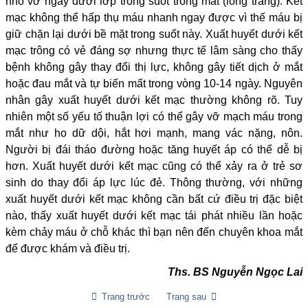
nhỏ vỡ ngay dưới lớp trong suốt trong mắt (lòng trắng). Kết
mạc không thể hấp thụ máu nhanh ngay được vì thế máu bị
giữ chặn lại dưới bề mặt trong suốt này. Xuất huyết dưới kết
mạc trông có vẻ đáng sợ nhưng thực tế lâm sàng cho thấy
bệnh không gây thay đổi thị lực, không gây tiết dịch ở mắt
hoặc đau mắt và tự biến mất trong vòng 10-14 ngày. Nguyên
nhân gây xuất huyết dưới kết mạc thường không rõ. Tuy
nhiên một số yếu tố thuận lợi có thể gây vỡ mạch máu trong
mắt như ho dữ dội, hắt hơi mạnh, mang vác nặng, nôn.
Người bị đái tháo đường hoặc tăng huyết áp có thể dễ bị
hơn. Xuất huyết dưới kết mạc cũng có thể xảy ra ở trẻ sơ
sinh do thay đổi áp lực lúc đẻ. Thông thường, với những
xuất huyết dưới kết mạc không cần bất cứ điều trị đặc biệt
nào, thấy xuất huyết dưới kết mạc tái phát nhiều lần hoặc
kèm chảy máu ở chỗ khác thì bạn nên đến chuyên khoa mắt
để được khám và điều trị.
Ths. BS Nguyễn Ngọc Lai
Trang trước
Trang sau