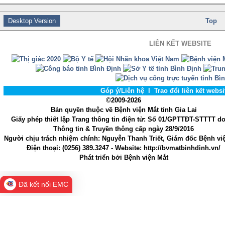
Desktop Version
Top
LIÊN KẾT WEBSITE
Góp ý/Liên hệ
l
Trao đổi liên kết webs
©2009-2026
Bản quyền thuộc về Bệnh viện Mắt tỉnh Gia Lai
Giấy phép thiết lập Trang thông tin điện tử
: Số 01/GPTTĐT-STTTT d
Thông tin & Truyền thông cấp ngày 28/9/2016
Người chịu trách nhiệm chính
: Nguyễn Thanh Triết, Giám đốc Bệnh vi
Điện thoại:
(0256) 389.3247
- Website
: http://bvmatbinhdinh.vn/
Phát triển bởi
Bệnh viện Mắt
Đã kết nối EMC